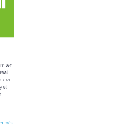
rmiten
real
e una
y el
n
er más