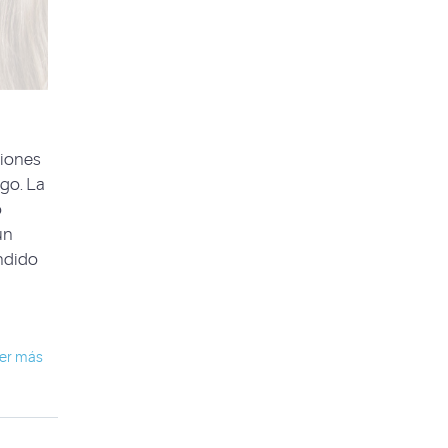
ciones
ago. La
o
un
endido
er más