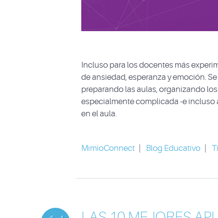
Incluso para los docentes más experim
de ansiedad, esperanza y emoción. Se l
preparando las aulas, organizando los 
especialmente complicada -e incluso 
en el aula.
MimioConnect
|
Blog Educativo
|
T
LAS 10 MEJORES APL