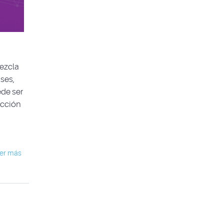
mezcla
ses,
ede ser
ucción
er más