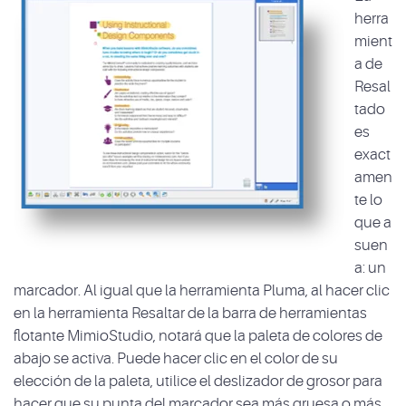
herra
mient
a de
Resal
tado
es
exact
amen
te lo
que a
suen
a: un
marcador. Al igual que la herramienta Pluma, al hacer clic
en la herramienta Resaltar de la barra de herramientas
flotante MimioStudio, notará que la paleta de colores de
abajo se activa. Puede hacer clic en el color de su
elección de la paleta, utilice el deslizador de grosor para
hacer que su punta del marcador sea más gruesa o más