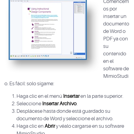
Comencem
os por
insertar un
documento
de Word o
PDF ya con
su
contenido
en el
software de
MimioStudi
o. Es fácil: solo sígame:
Haga clic en el menú
Insertar
en la parte superior.
Seleccione
Insertar Archivo
.
Desplácese hasta donde está guardado su
documento de Word y seleccione el archivo.
Haga clic en
Abrir
y véalo cargarse en su software
MimioStudio.