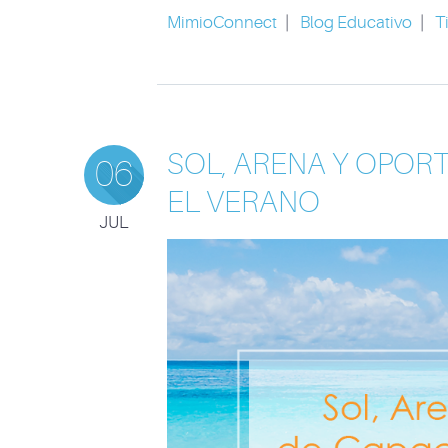
MimioConnect
|
Blog Educativo
|
T
SOL, ARENA Y OPOR
06
EL VERANO
JUL