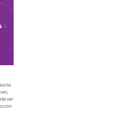
mezcla
ses,
ede ser
ucción