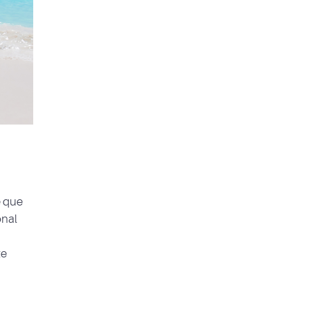
e que
onal
te