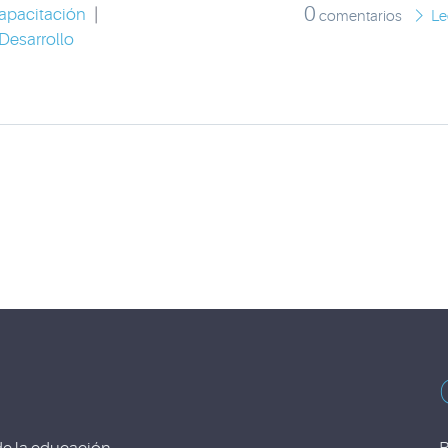
0
apacitación
|
comentarios
Le
Desarrollo