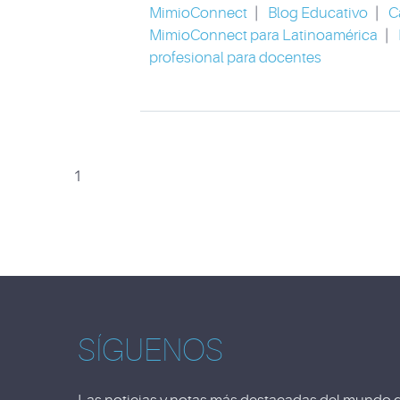
MimioConnect
|
Blog Educativo
|
C
MimioConnect para Latinoamérica
|
profesional para docentes
1
SÍGUENOS