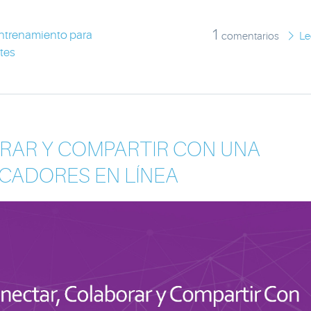
1
ntrenamiento para
comentarios
Le
tes
RAR Y COMPARTIR CON UNA
CADORES EN LÍNEA