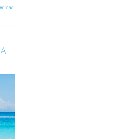
er más
RA