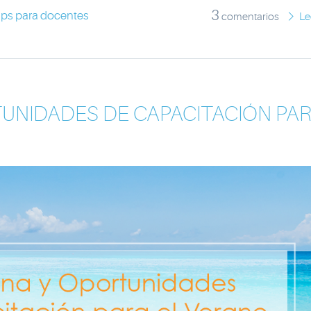
3
ips para docentes
comentarios
Le
TUNIDADES DE CAPACITACIÓN PA