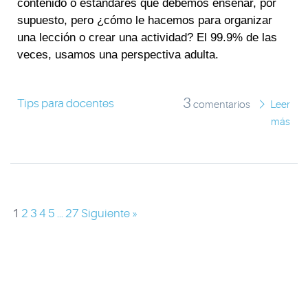
contenido o estándares que debemos enseñar, por
supuesto, pero ¿cómo le hacemos para organizar
una lección o crear una actividad? El 99.9% de las
veces, usamos una perspectiva adulta.
3
Tips para docentes
comentarios
Leer
más
1
2
3
4
5
...
27
Siguiente »